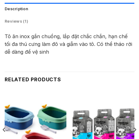
Description
Reviews (1)
Tô ăn inox g
ắ
n chu
ồ
ng, l
ắ
p đ
ặ
t ch
ắ
c ch
ắ
n, h
ạ
n ch
ế
t
ố
i đa thú c
ư
ng làm đõ và
gi
ẫ
m vào tô. Có th
ể
tháo r
ờ
i
d
ễ
dàng đ
ể
v
ệ
sinh
RELATED PRODUCTS