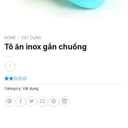
HOME
/
VẬT DỤNG
Tô ăn inox gắn chuồng
Rated
1
Category:
Vật dụng
2.00
out
of 5
based
on
customer
rating