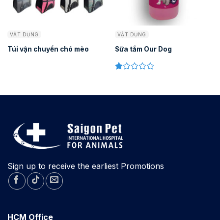
VẬT DỤNG
VẬT DỤNG
Túi vận chuyển chó mèo
Sữa tắm Our Dog
Rated
1.00
out
of
5
Sign up to receive the earliest Promotions
HCM Office