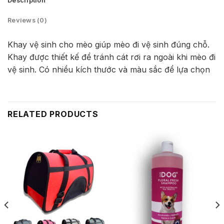
Description
Reviews (0)
Khay v
ệ
sinh cho mèo giúp mèo đi v
ệ
sinh đúng ch
ỗ
.
Khay đ
ư
ợ
c thi
ế
t k
ế
đ
ể
tránh cát r
ơ
i ra ngoài khi mèo đi
v
ệ
sinh. Có nhi
ề
u kích th
ư
ớ
c và màu s
ắ
c đ
ể
l
ự
a ch
ọ
n
RELATED PRODUCTS