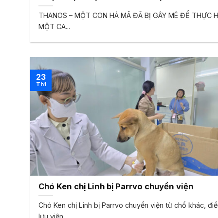
SÂU
THANOS – MỘT CON HÀ MÃ ĐÃ BỊ GÂY MÊ ĐỂ THỰC H
MỘT CA...
23
Th1
Chó Ken chị Linh bị Parrvo chuyển viện
Chó Ken chị Linh bị Parrvo chuyển viện từ chổ khác, điều
lưu viện...