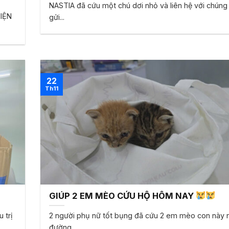
NASTIA đã cứu một chú dơi nhỏ và liên hệ với chúng 
IỆN
gửi...
22
Th11
GIÚP 2 EM MÈO CỨU HỘ HÔM NAY
 trị
2 người phụ nữ tốt bụng đã cứu 2 em mèo con này 
đường....