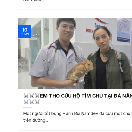
10
Th11
EM THỎ CỨU HỘ TÌM CHỦ TẠI ĐÀ NẴ
Một người tốt bụng – anh Bùi Namdev đã cứu một chú 
trên đường...