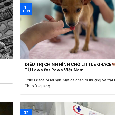
11
Th10
ĐIỀU TRỊ CHỈNH HÌNH CHÓ LITTLE GRACE
h
TỪ Laws for Paws Việt Nam.
Little Grace bị tai nạn. Mắt cá chân bị thương và trật
Chụp X-quang....
02