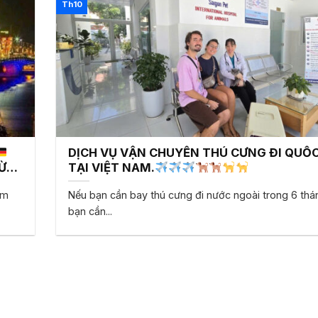
Th10
DỊCH VỤ VẬN CHUYỂN THÚ CƯNG ĐI QUỐC
Ừ
TẠI VIỆT NAM.
am
Nếu bạn cần bay thú cưng đi nước ngoài trong 6 thán
bạn cần...