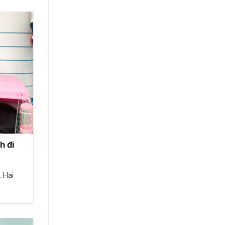
h đi
. Hai