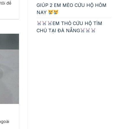
tôi để
GIÚP 2 EM MÈO CỨU HỘ HÔM
NAY
EM THỎ CỨU HỘ TÌM
CHỦ TẠI ĐÀ NẴNG
ngoài