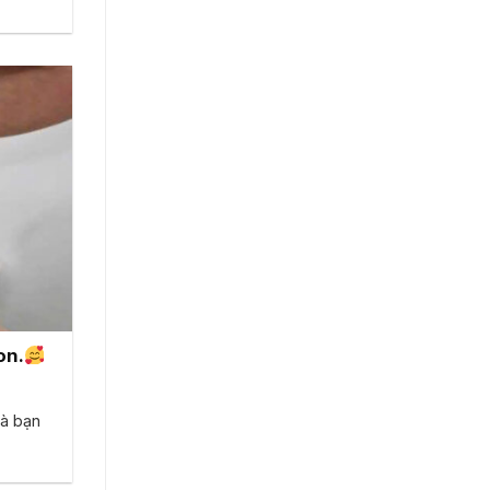
on.
và bạn