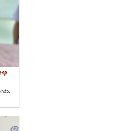
 khớp.