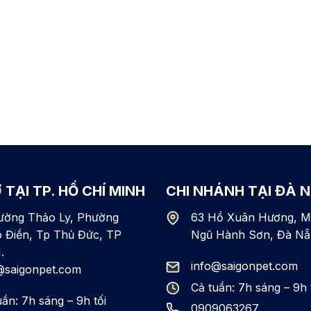
 TẠI TP. HỒ CHÍ MINH
CHI NHÁNH TẠI ĐÀ 
ường Thảo Ly, Phường
63 Hồ Xuân Hương, M
 Điền, Tp Thủ Đức, TP
Ngũ Hành Sơn, Đà Nẵ
.
info@saigonpet.com
@saigonpet.com
Cả tuần: 7h sáng – 9h 
uần: 7h sáng – 9h tối
0909063267