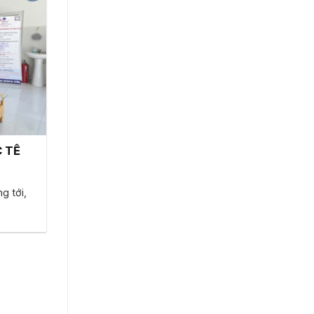
 TẾ
g tới,