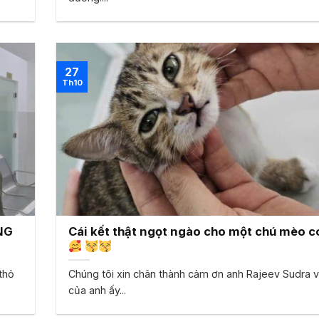
27
Th10
NG
Cái kết thật ngọt ngào cho một chú mèo c
thỏ
Chúng tôi xin chân thành cảm ơn anh Rajeev Sudra 
của anh ấy...