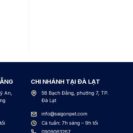
NẴNG
CHI NHÁNH TẠI ĐÀ LẠT
ỹ An,
58 Bạch Đằng, phường 7, TP.
ng
Đà Lạt
info@saigonpet.com
tối
Cả tuần: 7h sáng – 9h tối
0909063267