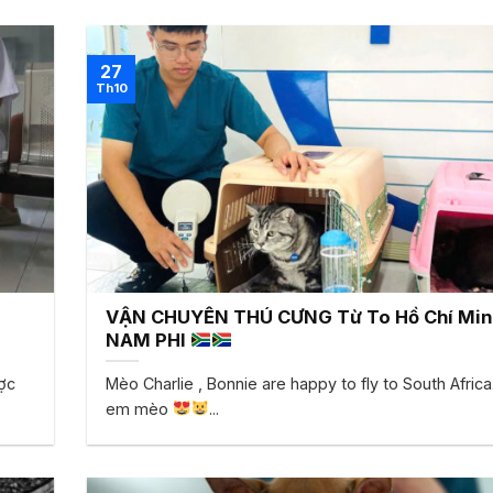
27
Th10
VẬN CHUYỂN THÚ CƯNG Từ To Hồ Chí Min
NAM PHI
ợc
Mèo Charlie , Bonnie are happy to fly to South Africa
em mèo
...