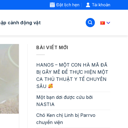
Đặt lịch hẹn
Tài khoản
hập cảnh động vật
BÀI VIẾT MỚI
HANOS – MỘT CON HÀ MÃ ĐÃ
BỊ GÂY MÊ ĐỂ THỰC HIỆN MỘT
CA THỦ THUẬT Y TẾ CHUYÊN
SÂU
Một bạn dơi được cứu bởi
NASTIA
Chó Ken chị Linh bị Parrvo
chuyển viện