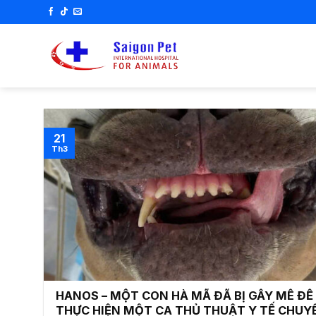
Skip
to
content
21
Th3
HANOS – MỘT CON HÀ MÃ ĐÃ BỊ GÂY MÊ ĐỂ
THỰC HIỆN MỘT CA THỦ THUẬT Y TẾ CHUY