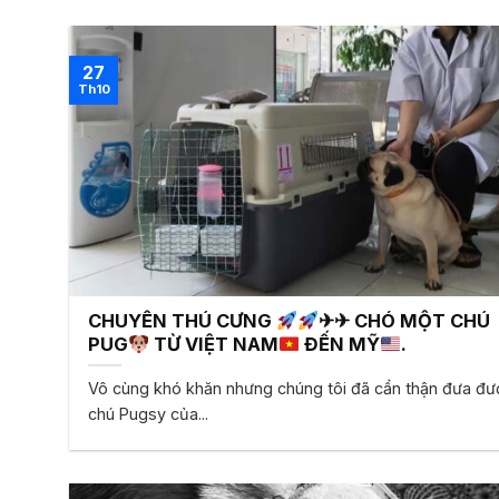
27
Th10
CHUYỂN THÚ CƯNG
✈✈ CHÓ MỘT CHÚ
PUG
TỪ VIỆT NAM
ĐẾN MỸ
.
Vô cùng khó khăn nhưng chúng tôi đã cẩn thận đưa đư
chú Pugsy của...