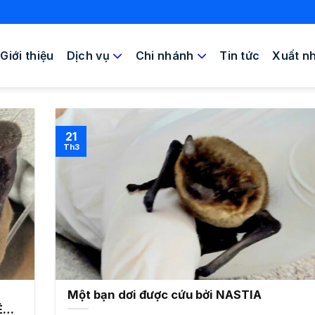
Giới thiệu
Dịch vụ
Chi nhánh
Tin tức
Xuất n
21
Th3
Một bạn dơi được cứu bởi NASTIA
ÊN