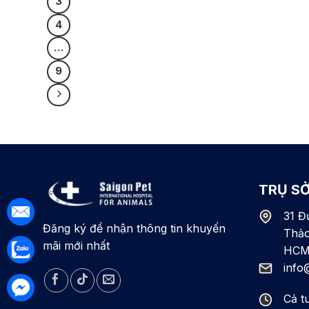
3
4
…
9
TRỤ SỞ
31 Đ
Đăng ký để nhận thông tin khuyến
Thảo
mãi mới nhất
HCM
info
Cả t