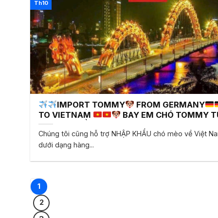
Th10
IMPORT TOMMY
FROM GERMANY
TO VIETNAM
BAY EM CHÓ TOMMY T
ĐỨC
VỀ VIETNAM
Chúng tôi cũng hỗ trợ NHẬP KHẨU chó mèo về Việt N
dưới dạng hàng...
1
2