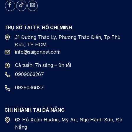
TRỤ SỞ TẠI TP. HỒ CHÍ MINH
31 Đường Thảo Ly, Phường Thảo Điền, Tp Thủ
Đức, TP HCM.
info@saigonpet.com
Cả tuần: 7h sáng – 9h tối
0909063267
0939036637
CHI NHÁNH TẠI ĐÀ NẴNG
63 Hồ Xuân Hương, Mỹ An, Ngũ Hành Sơn, Đà
Nẵng