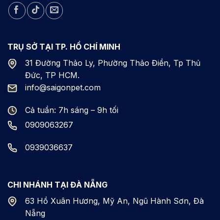
TRỤ SỞ TẠI TP. HỒ CHÍ MINH
31 Đường Thảo Ly, Phường Thảo Điền, Tp Thủ
Đức, TP HCM.
info@saigonpet.com
Cả tuần: 7h sáng – 9h tối
0909063267
0939036637
CHI NHÁNH TẠI ĐÀ NẴNG
63 Hồ Xuân Hương, Mỹ An, Ngũ Hành Sơn, Đà
Nẵng