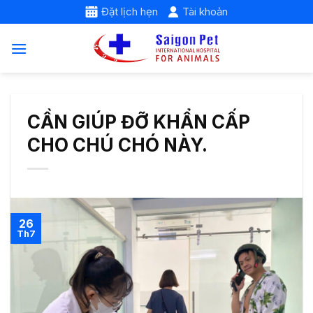
Skip
Đặt lịch hẹn
Tài khoản
to
content
CẦN GIÚP ĐỠ KHẨN CẤP
CHO CHÚ CHÓ NÀY.
26
Th7