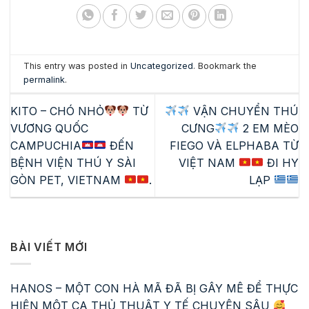
This entry was posted in
Uncategorized
. Bookmark the
permalink
.
KITO – CHÓ NHỎ
TỪ
VẬN CHUYỂN THÚ
VƯƠNG QUỐC
CƯNG
2 EM MÈO
CAMPUCHIA
ĐẾN
FIEGO VÀ ELPHABA TỪ
BỆNH VIỆN THÚ Y SÀI
VIỆT NAM
ĐI HY
GÒN PET, VIETNAM
.
LẠP
BÀI VIẾT MỚI
HANOS – MỘT CON HÀ MÃ ĐÃ BỊ GÂY MÊ ĐỂ THỰC
HIỆN MỘT CA THỦ THUẬT Y TẾ CHUYÊN SÂU