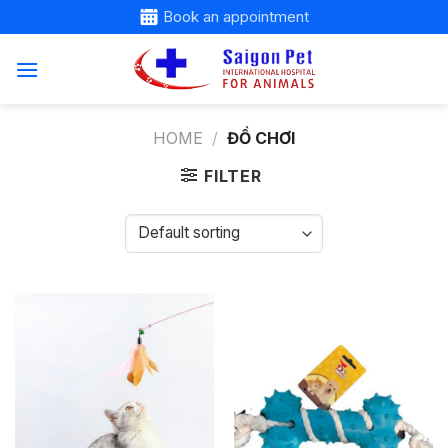
Skip
Book an appointment
to
content
HOME
/
ĐỒ CHƠI
FILTER