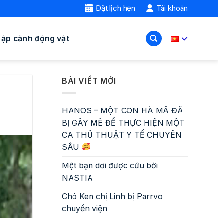
Đặt lịch hẹn
Tài khoản
hập cảnh động vật
BÀI VIẾT MỚI
HANOS – MỘT CON HÀ MÃ ĐÃ
BỊ GÂY MÊ ĐỂ THỰC HIỆN MỘT
CA THỦ THUẬT Y TẾ CHUYÊN
SÂU
Một bạn dơi được cứu bởi
NASTIA
Chó Ken chị Linh bị Parrvo
chuyển viện