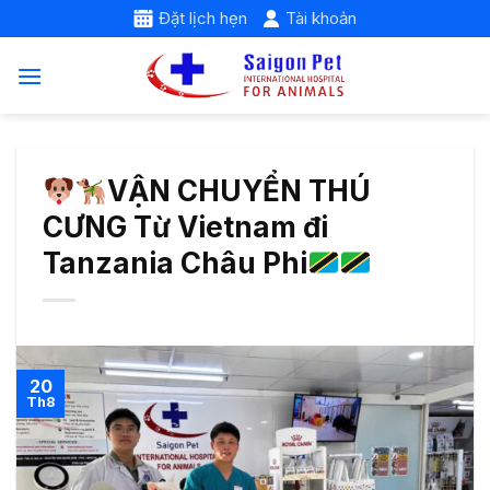
Skip
Đặt lịch hẹn
Tài khoản
to
content
VẬN CHUYỂN THÚ
CƯNG Từ Vietnam đi
Tanzania Châu Phi
20
Th8