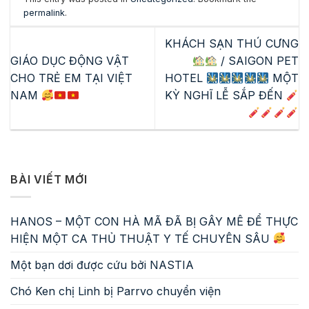
permalink
.
KHÁCH SẠN THÚ CƯNG
GIÁO DỤC ĐỘNG VẬT
/ SAIGON PET
CHO TRẺ EM TẠI VIỆT
HOTEL
MỘT
NAM
KỲ NGHĨ LỄ SẮP ĐẾN
BÀI VIẾT MỚI
HANOS – MỘT CON HÀ MÃ ĐÃ BỊ GÂY MÊ ĐỂ THỰC
HIỆN MỘT CA THỦ THUẬT Y TẾ CHUYÊN SÂU
Một bạn dơi được cứu bởi NASTIA
Chó Ken chị Linh bị Parrvo chuyển viện