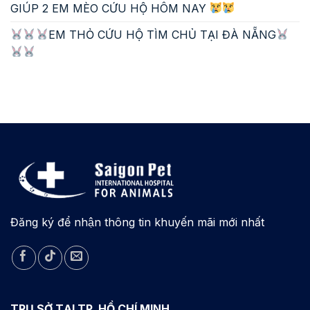
GIÚP 2 EM MÈO CỨU HỘ HÔM NAY
EM THỎ CỨU HỘ TÌM CHỦ TẠI ĐÀ NẴNG
Đăng ký để nhận thông tin khuyến mãi mới nhất
TRỤ SỞ TẠI TP. HỒ CHÍ MINH